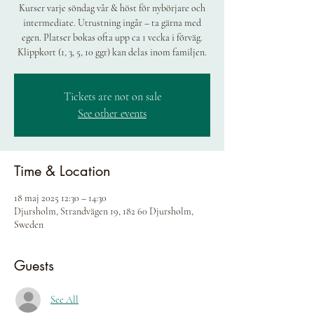
Kurser varje söndag vår & höst för nybörjare och
intermediate. Utrustning ingår – ta gärna med
egen. Platser bokas ofta upp ca 1 vecka i förväg.
Klippkort (1, 3, 5, 10 ggr) kan delas inom familjen.
Tickets are not on sale
See other events
Time & Location
18 maj 2025 12:30 – 14:30
Djursholm, Strandvägen 19, 182 60 Djursholm,
Sweden
Guests
See All