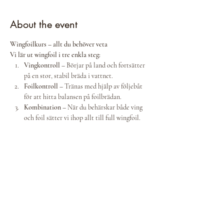
About the event
Wingfoilkurs – allt du behöver veta
Vi lär ut wingfoil i tre enkla steg:
Vingkontroll
 – Börjar på land och fortsätter 
på en stor, stabil bräda i vattnet.
Foilkontroll
 – Tränas med hjälp av följebåt 
för att hitta balansen på foilbrädan.
Kombination
 – När du behärskar både ving 
och foil sätter vi ihop allt till full wingfoil.
Tid:
 Söndagar kl. 12:30–14:30 
Pris:
 890 kr per gång
Klippkort:
3 gånger – 790 kr/gång5 gånger – 690 
kr/gång10 gånger – 590 kr/gång
Ingår i priset:
– All utrustning– Våtdräkt– 
Instruktör– Följebåt– Tillgång till bastu efter 
passet
Show More