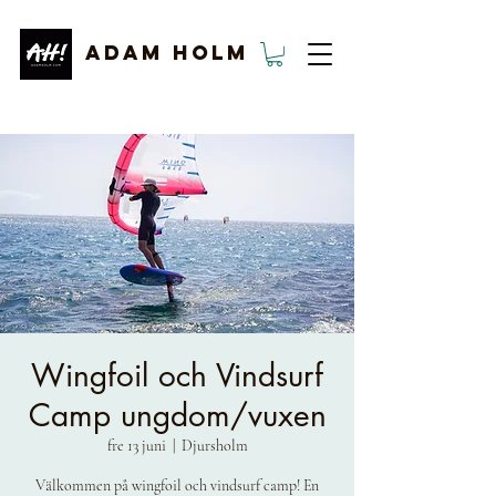
ADAM HOLM
Wingfoil och Vindsurf
Camp ungdom/vuxen
fre 13 juni
  |  
Djursholm
Välkommen på wingfoil och vindsurf camp! En