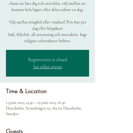
chans att lära dig och utvecklas, välj mellan att
komma hela lägret eller delta enbart en dag.
Välj mellan wingfoil eller vindsurf. Pris 890 per
dag eller klippkort
Inkl, följebåt, all utrustning och instruktör. Inge
tidigare erfarenheter behövs.
Registration is closed
See other events
Time & Location
13 juni 2025 14:30 – 19 juni 2025 16:30
Djursholm, Strandvägen 19, 182 60 Djursholm,
Sweden
Guests