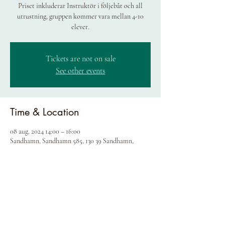
Priset inkluderar Instruktör i följebåt och all
utrustning, gruppen kommer vara mellan 4-10
elever.
Tickets are not on sale
See other events
Time & Location
08 aug. 2024 14:00 – 16:00
Sandhamn, Sandhamn 585, 130 39 Sandhamn,
Sweden
Share this event