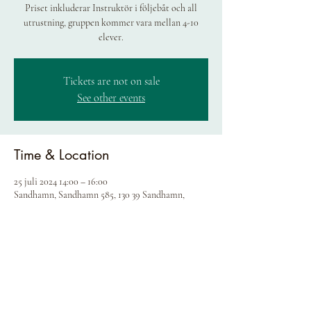
Priset inkluderar Instruktör i följebåt och all
utrustning, gruppen kommer vara mellan 4-10
elever.
Tickets are not on sale
See other events
Time & Location
25 juli 2024 14:00 – 16:00
Sandhamn, Sandhamn 585, 130 39 Sandhamn,
Sweden
Share this event