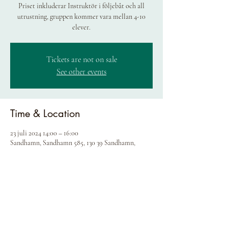
Priset inkluderar Instruktör i följebåt och all
utrustning, gruppen kommer vara mellan 4-10
elever.
Tickets are not on sale
See other events
Time & Location
23 juli 2024 14:00 – 16:00
Sandhamn, Sandhamn 585, 130 39 Sandhamn,
Sweden
Share this event