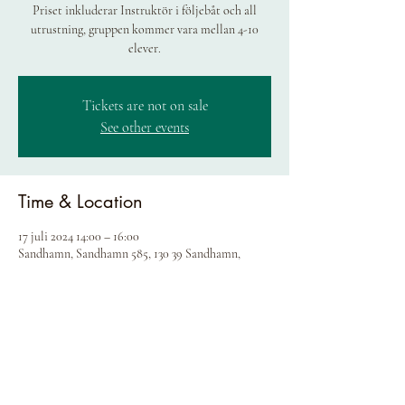
Priset inkluderar Instruktör i följebåt och all
utrustning, gruppen kommer vara mellan 4-10
elever.
Tickets are not on sale
See other events
Time & Location
17 juli 2024 14:00 – 16:00
Sandhamn, Sandhamn 585, 130 39 Sandhamn,
Sweden
Share this event