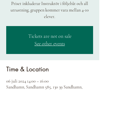
Priset inkluderar Instruktör i följebåt och all
utrustning, gruppen kommer vara mellan 4-10
elever.
Tickets are not on sale
See other events
Time & Location
06 juli 2024 14:00 – 16:00
Sandhamn, Sandhamn 585, 130 39 Sandhamn,
Sweden
Share this event