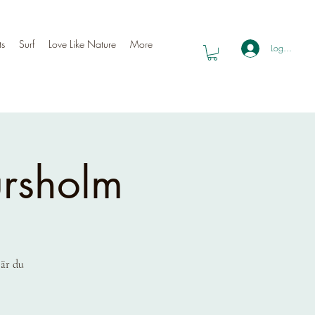
ts
Surf
Love Like Nature
More
Logga in
ursholm
 är du