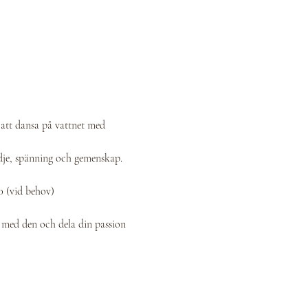
att dansa på vattnet med 
ädje, spänning och gemenskap. 
0 (vid behov)
 med den och dela din passion 