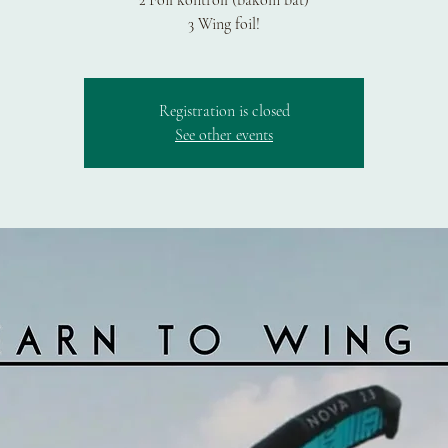
2 Foil kontroll (bakom båt)
3 Wing foil!
Registration is closed
See other events