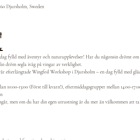
2 60 Djursholm, Sweden
t
🌊
dag fylld med äventyr och naturupplevelser! Har du någonsin drömt om 
din dröm segla iväg på vingar av verklighet.
ll vår efterlängtade Wingfoil Workshop i Djursholm – en dag fylld med gl
n 10:00-13:00 (Först till kvarn!), eftermiddagsgrupper mellan 14:00-17:0
on
g ingår, men om du har din egen utrustning är du mer än välkommen att ta