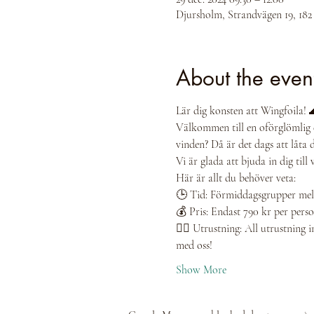
Djursholm, Strandvägen 19, 18
About the even
Lär dig konsten att Wingfoila! 
Välkommen till en oförglömlig 
vinden? Då är det dags att låta 
Vi är glada att bjuda in dig ti
Här är allt du behöver veta:
🕒 Tid: Förmiddagsgrupper mella
💰 Pris: Endast 790 kr per pers
🏄‍♂️ Utrustning: All utrustnin
med oss!
Show More