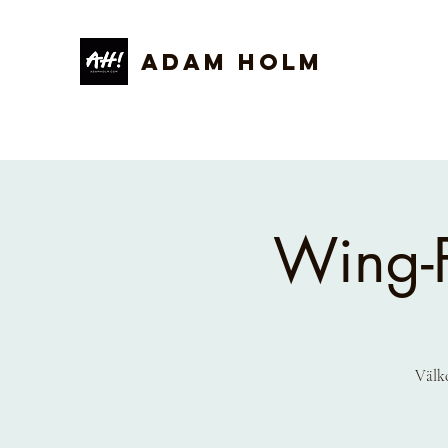
ADAM HOLM
Wing-F
Välko