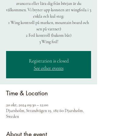
avancera eller lära dig från början är du
välkommen. Vi bryter upp konsten att wingfoila i 3
enkla och kul steg:
1 Wing kontroll på marken, mountain board och
sen på vattnet)
2 Foil kontroll (bakom båt)
3 Wing foil!
Registration is closed
See other events
Time & Location
20 okt. 2024 09:30 – 12:00
Djursholm, Strandvägen 19, 182 60 Djursholm,
Sweden
About the event