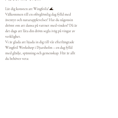
Lär dig konsten att Wingfoila! 🌊
Välkommen till en oförglömlig dag fylld med 
äventyr och naturupplevelser! Har du någonsin 
drömt om att dansa på vattnet med vinden? Då är 
det dags att låta din dröm segla iväg på vingar av 
verklighet.
Vi är glada att bjuda in dig till vår efterlängtade 
Wingfoil Workshop i Djursholm – en dag fylld 
med glädje, spänning och gemenskap. Här är allt 
du behöver veta:
🕒 Tid: Förmiddagsgrupper mellan 10:00-13:00 
(Först till kvarn!), eftermiddagsgrupper mellan 
14:00-17:00 (vid behov)
💰 Pris: Endast 790 kr per person
🏄‍♂️ Utrustning: All utrustning ingår, men om du 
har din egen utrustning är du mer än välkommen 
att ta med den och dela din passion med oss!
Show More