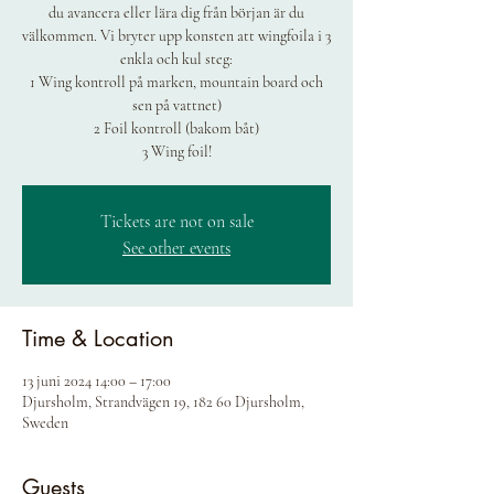
du avancera eller lära dig från början är du
välkommen. Vi bryter upp konsten att wingfoila i 3
enkla och kul steg:
1 Wing kontroll på marken, mountain board och
sen på vattnet)
2 Foil kontroll (bakom båt)
3 Wing foil!
Tickets are not on sale
See other events
Time & Location
13 juni 2024 14:00 – 17:00
Djursholm, Strandvägen 19, 182 60 Djursholm,
Sweden
Guests