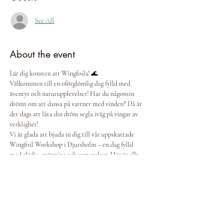
See All
About the event
Lär dig konsten att Wingfoila! 🌊
Välkommen till en oförglömlig dag fylld med 
äventyr och naturupplevelser! Har du någonsin 
drömt om att dansa på vattnet med vinden? Då är 
det dags att låta din dröm segla iväg på vingar av 
verklighet!
Vi är glada att bjuda in dig till vår uppskattade 
Wingfoil Workshop i Djursholm – en dag fylld 
med glädje, spänning och gemenskap. Här är allt 
du behöver veta:
🕒 Tid: Förmiddagsgrupper mellan 09:30-12:00, 
eftermiddagsgrupper mellan 12:30-15:00
💰 Pris: Endast 799 kr per person
🏄‍♂️ Utrustning: All utrustning ingår, men om du 
har din egen utrustning är du mer än välkommen 