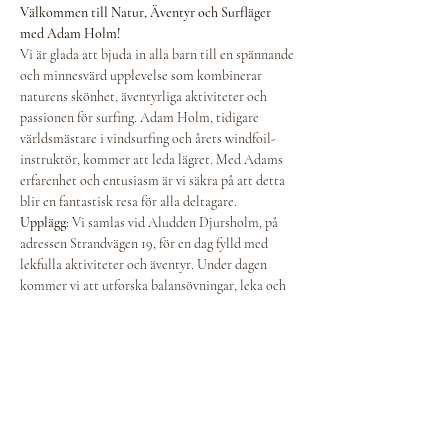
Välkommen till Natur, Äventyr och Surfläger 
med Adam Holm!
Vi är glada att bjuda in alla barn till en spännande 
och minnesvärd upplevelse som kombinerar 
naturens skönhet, äventyrliga aktiviteter och 
passionen för surfing. Adam Holm, tidigare 
världsmästare i vindsurfing och årets windfoil-
instruktör, kommer att leda lägret. Med Adams 
erfarenhet och entusiasm är vi säkra på att detta 
blir en fantastisk resa för alla deltagare.
Upplägg
: Vi samlas vid Aludden Djursholm, på 
adressen Strandvägen 19, för en dag fylld med 
lekfulla aktiviteter och äventyr. Under dagen 
kommer vi att utforska balansövningar, leka och 
upptäcka naturen tillsammans. Det finns 
möjlighet att prova på vindsurfing och Stand Up 
Paddleboard (SUP), där Adam och vårt erfarna 
team kommer att vara med och guida. För extra 
bekvämlighet finns bastu, våtdräkter och en 
ribbåt som följer med vid vattnet för en säker och 
rolig upplevelse för alla.