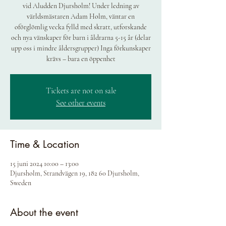
vid Aludden Djursholm! Under ledning av
världsmästaren Adam Holm, väntar en
oförglömlig vecka fylld med skratt, utforskande
och nya vänskaper för barn i åldrarna 5-15 år (delar
upp oss i mindre åldersgrupper) Inga förkunskaper
krävs – bara en öppenhet
Tickets are not on sale
See other events
Time & Location
15 juni 2024 10:00 – 13:00
Djursholm, Strandvägen 19, 182 60 Djursholm,
Sweden
About the event