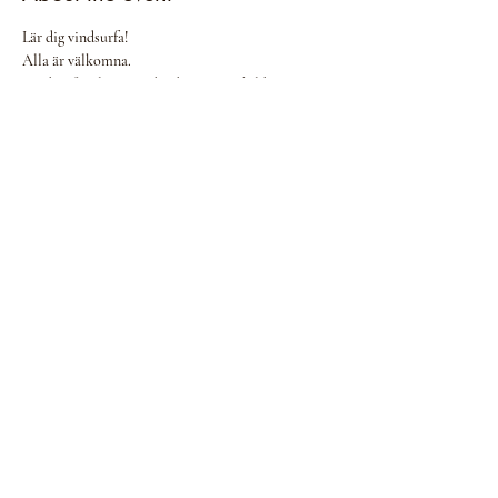
Lär dig vindsurfa!
Alla är välkomna.
Vindsurfing läger med Adam & Mathilda
10:00-13:00 barn ungdom
14:00-17:00 ungdom vuxna
Läger 1: 26-30 Juli
Show More
Share this event
©2025 Adam Holm
Designed by Elin Kerola