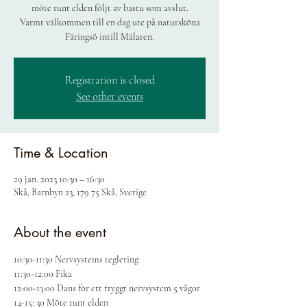
möte runt elden följt av bastu som avslut.
Varmt välkommen till en dag ute på natursköna
Färingsö intill Mälaren.
Registration is closed
See other events
Time & Location
29 jan. 2023 10:30 – 16:30
Skå, Barnbyn 23, 179 75 Skå, Sverige
About the event
10:30-11:30 Nervsystems reglering
11:30-12:00 Fika
12:00-13:00 Dans för ett tryggt nervsystem 5 vågor
14-15: 30 Möte runt elden