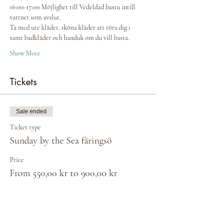
16:00-17:00 Möjlighet till Vedeldad bastu intill 
vattnet som avslut.
Ta med ute kläder, sköna kläder att röra dig i 
samt badkläder och handuk om du vill basta.
Show More
Tickets
Sale ended
Ticket type
Sunday by the Sea färingsö
Price
From 550,00 kr to 900,00 kr
Ta med en vän (2 pers)
900,00 kr