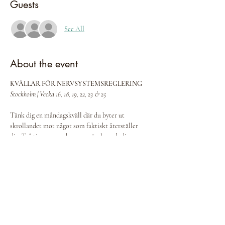
Guests
See All
About the event
KVÄLLAR FÖR NERVSYSTEMSREGLERING
Stockholm | Vecka 16, 18, 19, 22, 23 & 25
Tänk dig en måndagskväll där du byter ut 
skrollandet mot något som faktiskt återställer 
dig. Två timmar av skonsam rörelse och djup 
beröring — och du går hem lättare än du kom.
Varje kväll innehåller:
• 45 min Feldenkrais® ATM — lugn, utforskande 
rörelsesession
• Paus